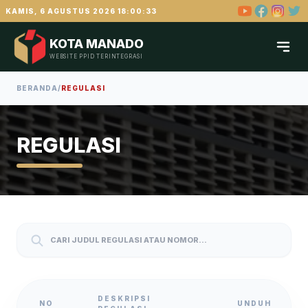
KAMIS, 6 AGUSTUS 2026 18:00:34
KOTA MANADO
WEBSITE PPID TERINTEGRASI
BERANDA
/
REGULASI
REGULASI
DESKRIPSI
NO
UNDUH