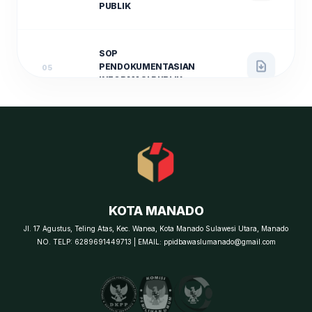
PUBLIK
SOP
PENDOKUMENTASIAN
05
INFORMASI PUBLIK
SOP PENANGANAN
SENGKETA
INFORMASI MELALUI
06
AJUDIKASI NON-
LITIGASI
KOTA MANADO
SOP PENANGANAN
Jl. 17 Agustus, Teling Atas, Kec. Wanea, Kota Manado Sulawesi Utara, Manado
KEBERATAN
NO. TELP: 6289691449713 | EMAIL: ppidbawaslumanado@gmail.com
07
INFORMASI PUBLIK
(KEPEMILUAN)